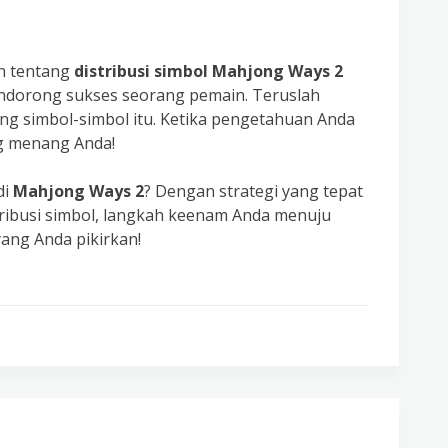
n tentang
distribusi simbol Mahjong Ways 2
pendorong sukses seorang pemain. Teruslah
ang simbol-simbol itu. Ketika pengetahuan Anda
g menang Anda!
di
Mahjong Ways 2
? Dengan strategi yang tepat
ribusi simbol, langkah keenam Anda menuju
ang Anda pikirkan!