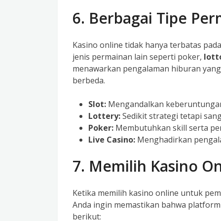
6. Berbagai Tipe Per
Kasino online tidak hanya terbatas pad
jenis permainan lain seperti poker,
lott
menawarkan pengalaman hiburan yang 
berbeda.
Slot:
Mengandalkan keberuntungan d
Lottery:
Sedikit strategi tetapi sa
Poker:
Membutuhkan skill serta pe
Live Casino:
Menghadirkan pengalam
7. Memilih Kasino O
Ketika memilih kasino online untuk pe
Anda ingin memastikan bahwa platform 
berikut: