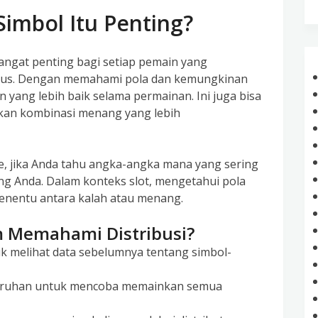
Simbol Itu Penting?
angat penting bagi setiap pemain yang
ius. Dengan memahami pola dan kemungkinan
yang lebih baik selama permainan. Ini juga bisa
an kombinasi menang yang lebih
re, jika Anda tahu angka-angka mana yang sering
g Anda. Dalam konteks slot, mengetahui pola
 penentu antara kalah atau menang.
m Memahami Distribusi?
uk melihat data sebelumnya tentang simbol-
 taruhan untuk mencoba memainkan semua