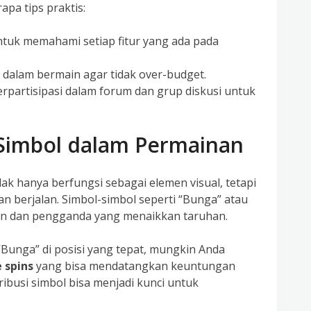
pa tips praktis:
uk memahami setiap fitur yang ada pada
dalam bermain agar tidak over-budget.
rpartisipasi dalam forum dan grup diskusi untuk
i Simbol dalam Permainan
idak hanya berfungsi sebagai elemen visual, tetapi
berjalan. Simbol-simbol seperti “Bunga” atau
an dan pengganda yang menaikkan taruhan.
Bunga” di posisi yang tepat, mungkin Anda
 spins
yang bisa mendatangkan keuntungan
ribusi simbol bisa menjadi kunci untuk