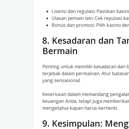
Lisensi dan regulasi: Pastikan kasin
Ulasan pemain lain: Cek reputasi ka
Bonus dan promosi: Pilih kasino d
8. Kesadaran dan T
Bermain
Penting untuk memiliki kesadaran dan 
terjebak dalam permainan. Atur batasa
yang sensasional.
Keseriusan dalam memandang pengalam
keuangan Anda, tetapi juga memberika
mengetahui kapan harus berhenti.
9. Kesimpulan: Mengu