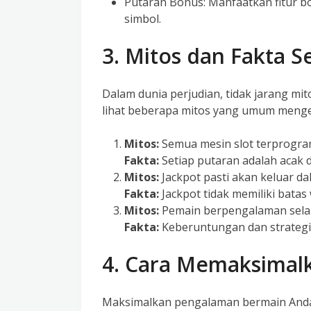
Putaran Bonus: Manfaatkan fitur bo
simbol.
3. Mitos dan Fakta S
Dalam dunia perjudian, tidak jarang mi
lihat beberapa mitos yang umum mengen
Mitos:
Semua mesin slot terprogra
Fakta:
Setiap putaran adalah acak 
Mitos:
Jackpot pasti akan keluar da
Fakta:
Jackpot tidak memiliki bata
Mitos:
Pemain berpengalaman sela
Fakta:
Keberuntungan dan strategi
4. Cara Memaksimal
Maksimalkan pengalaman bermain Anda 