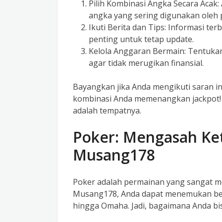
Pilih Kombinasi Angka Secara Acak:
angka yang sering digunakan oleh p
Ikuti Berita dan Tips: Informasi te
penting untuk tetap update.
Kelola Anggaran Bermain: Tentuka
agar tidak merugikan finansial.
Bayangkan jika Anda mengikuti saran i
kombinasi Anda memenangkan jackpot! 
adalah tempatnya.
Poker: Mengasah Ke
Musang178
Poker adalah permainan yang sangat m
Musang178, Anda dapat menemukan berb
hingga Omaha. Jadi, bagaimana Anda bis