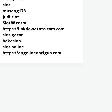
slot
musang178
judi slot
Slot88 resmi
https://linkdewatoto.com.com
slot gacor
bdkasino
slot online
https://angelineantigua.com