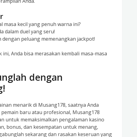
rampilan Anda.
r
al masa kecil yang penuh warna ini?
a dalam duel yang seru!
an dengan peluang memenangkan jackpot!
 ini, Anda bisa merasakan kembali masa-masa
unglah dengan
g!
ainan menarik di Musang178, saatnya Anda
a pemain baru atau profesional, Musang178
an untuk memaksimalkan pengalaman kasino
an, bonus, dan kesempatan untuk menang,
rgabunglah sekarang dan rasakan keseruan yang