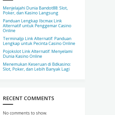
Menjelajahi Dunia Bandot88: Slot,
Poker, dan Kasino Langsung
Panduan Lengkap Ibcmax Link
Alternatif untuk Penggemar Casino
Online
Terminaljp Link Alternatif: Panduan
Lengkap untuk Pecinta Casino Online
Pojokslot Link Alternatif: Menyelami
Dunia Kasino Online
Menemukan Keseruan di Bdkasino:
Slot, Poker, dan Lebih Banyak Lagi
RECENT COMMENTS
No comments to show.