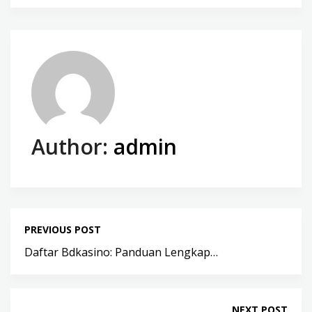
Author:
admin
PREVIOUS POST
Daftar Bdkasino: Panduan Lengkap…
NEXT POST