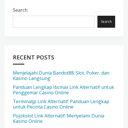
Search
Search
RECENT POSTS
Menjelajahi Dunia Bandot88: Slot, Poker, dan
Kasino Langsung
Panduan Lengkap Ibcmax Link Alternatif untuk
Penggemar Casino Online
Terminaljp Link Alternatif: Panduan Lengkap
untuk Pecinta Casino Online
Pojokslot Link Alternatif: Menyelami Dunia
Kasino Online