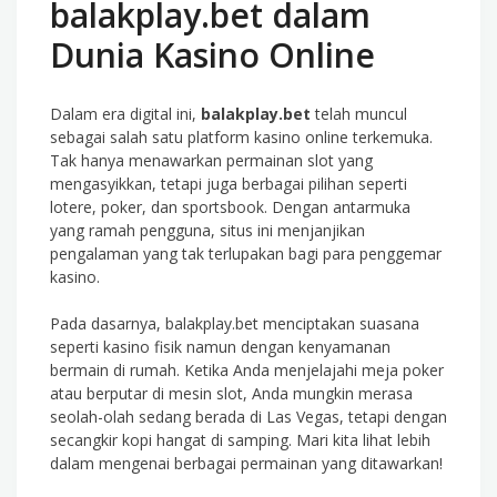
balakplay.bet dalam
Dunia Kasino Online
Dalam era digital ini,
balakplay.bet
telah muncul
sebagai salah satu platform kasino online terkemuka.
Tak hanya menawarkan permainan slot yang
mengasyikkan, tetapi juga berbagai pilihan seperti
lotere, poker, dan sportsbook. Dengan antarmuka
yang ramah pengguna, situs ini menjanjikan
pengalaman yang tak terlupakan bagi para penggemar
kasino.
Pada dasarnya, balakplay.bet menciptakan suasana
seperti kasino fisik namun dengan kenyamanan
bermain di rumah. Ketika Anda menjelajahi meja poker
atau berputar di mesin slot, Anda mungkin merasa
seolah-olah sedang berada di Las Vegas, tetapi dengan
secangkir kopi hangat di samping. Mari kita lihat lebih
dalam mengenai berbagai permainan yang ditawarkan!