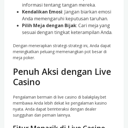
informasi tentang tangan mereka.
Kendalikan Emosi
: Jangan biarkan emosi
Anda memengaruhi keputusan taruhan.
Pilih Meja dengan Bijak
: Cari meja yang
sesuai dengan tingkat keterampilan Anda.
Dengan menerapkan strategi-strategi ini, Anda dapat
meningkatkan peluang memenangkan pot besar di
meja poker.
Penuh Aksi dengan Live
Casino
Pengalaman bermain di live casino di balakplay.bet
membawa Anda lebih dekat ke pengalaman kasino
nyata. Anda dapat berinteraksi dengan dealer
sungguhan dan pemain lainnya.
Fitur Menarik di Live Casino