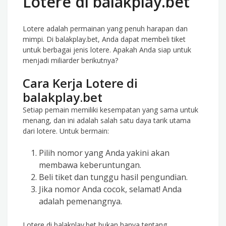
Lotere di balakplay.bet
Lotere adalah permainan yang penuh harapan dan
mimpi. Di balakplay.bet, Anda dapat membeli tiket
untuk berbagai jenis lotere. Apakah Anda siap untuk
menjadi miliarder berikutnya?
Cara Kerja Lotere di
balakplay.bet
Setiap pemain memiliki kesempatan yang sama untuk
menang, dan ini adalah salah satu daya tarik utama
dari lotere. Untuk bermain:
Pilih nomor yang Anda yakini akan
membawa keberuntungan.
Beli tiket dan tunggu hasil pengundian.
Jika nomor Anda cocok, selamat! Anda
adalah pemenangnya.
Lotere di balakplay.bet bukan hanya tentang