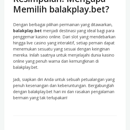
Memilih balakplay.bet?
Dengan berbagai pilihan permainan yang ditawarkan,
balakplay.bet
menjadi destinasi yang ideal bagi para
penggemar kasino online. Dari slot yang mendebarkan
hingga live casino yang interaktif, setiap pemain dapat
menemukan sesuatu yang sesuai dengan keinginan
mereka. Inilah saatnya untuk menjelajahi dunia kasino
online yang penuh warna dan kemungkinan di
balakplay.bet.
Jadi, siapkan diri Anda untuk sebuah petualangan yang
penuh kesenangan dan keberuntungan. Bergabunglah
dengan balakplay.bet hari ini dan rasakan pengalaman
bermain yang tak terlupakan!