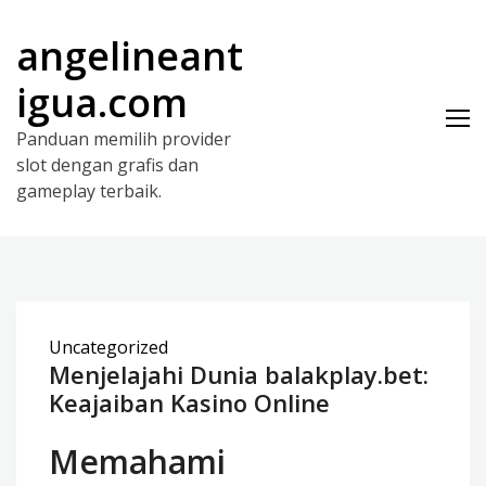
Skip
to
angelineant
content
igua.com
Panduan memilih provider
slot dengan grafis dan
gameplay terbaik.
Uncategorized
Menjelajahi Dunia balakplay.bet:
Keajaiban Kasino Online
Memahami