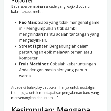
Populer
Beberapa permainan arcade yang wajib dicoba di
balakplay.bet meliputi:
Pac-Man
: Siapa yang tidak mengenal game
ini? Mengumpulkan titik sambil
menghindari hantu adalah tantangan yang
mengasyikkan.
Street Fighter
: Bergabunglah dalam
pertarungan epik melawan teman atau
komputer.
Fruit Machines
: Cobalah keberuntungan
Anda dengan mesin slot yang penuh
warna.
Arcade di balakplay.bet bukan hanya untuk nostalgia,
tetapi juga untuk mendapatkan pengalaman baru yang
menyenangkan dan interaktif.
Kesimpulan: Mengapa