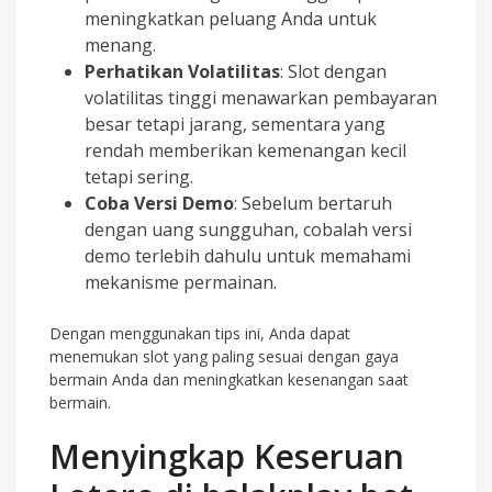
meningkatkan peluang Anda untuk
menang.
Perhatikan Volatilitas
: Slot dengan
volatilitas tinggi menawarkan pembayaran
besar tetapi jarang, sementara yang
rendah memberikan kemenangan kecil
tetapi sering.
Coba Versi Demo
: Sebelum bertaruh
dengan uang sungguhan, cobalah versi
demo terlebih dahulu untuk memahami
mekanisme permainan.
Dengan menggunakan tips ini, Anda dapat
menemukan slot yang paling sesuai dengan gaya
bermain Anda dan meningkatkan kesenangan saat
bermain.
Menyingkap Keseruan