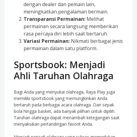
dengan dealer dan pemain lain,
meningkatkan pengalaman bermain.
Transparansi Permainan:
Melihat
permainan secara langsung memberikan
rasa percaya diri lebih saat bertaruh.
Variasi Permainan:
Nikmati berbagai jenis
permainan dalam satu platform.
Sportsbook: Menjadi
Ahli Taruhan Olahraga
Bagi Anda yang menyukai olahraga, Raya Play juga
memiliki sportsbook yang memungkinkan Anda
bertaruh pada berbagai acara olahraga. Dari sepak
bola hingga basket, ada banyak pilihan untuk dipilih.
Taruhan olahraga dapat menambah ketegangan saat
menyaksikan pertandingan favorit Anda.
Menjadi penjudi olahraga yang sukses memerlukan