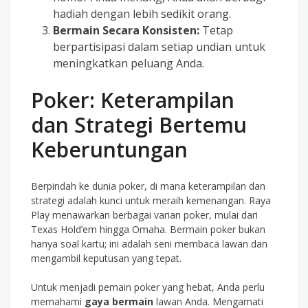
hadiah dengan lebih sedikit orang.
Bermain Secara Konsisten:
Tetap
berpartisipasi dalam setiap undian untuk
meningkatkan peluang Anda.
Poker: Keterampilan
dan Strategi Bertemu
Keberuntungan
Berpindah ke dunia poker, di mana keterampilan dan
strategi adalah kunci untuk meraih kemenangan. Raya
Play menawarkan berbagai varian poker, mulai dari
Texas Hold’em hingga Omaha. Bermain poker bukan
hanya soal kartu; ini adalah seni membaca lawan dan
mengambil keputusan yang tepat.
Untuk menjadi pemain poker yang hebat, Anda perlu
memahami
gaya bermain
lawan Anda. Mengamati