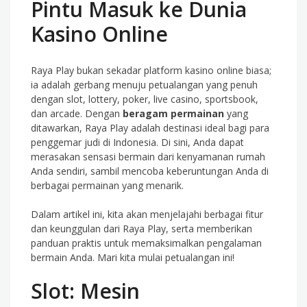
Pintu Masuk ke Dunia
Kasino Online
Raya Play bukan sekadar platform kasino online biasa;
ia adalah gerbang menuju petualangan yang penuh
dengan slot, lottery, poker, live casino, sportsbook,
dan arcade. Dengan
beragam permainan
yang
ditawarkan, Raya Play adalah destinasi ideal bagi para
penggemar judi di Indonesia. Di sini, Anda dapat
merasakan sensasi bermain dari kenyamanan rumah
Anda sendiri, sambil mencoba keberuntungan Anda di
berbagai permainan yang menarik.
Dalam artikel ini, kita akan menjelajahi berbagai fitur
dan keunggulan dari Raya Play, serta memberikan
panduan praktis untuk memaksimalkan pengalaman
bermain Anda. Mari kita mulai petualangan ini!
Slot: Mesin