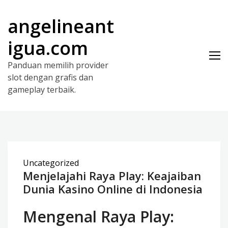
Skip
to
angelineant
content
igua.com
Panduan memilih provider
slot dengan grafis dan
gameplay terbaik.
Uncategorized
Menjelajahi Raya Play: Keajaiban
Dunia Kasino Online di Indonesia
Mengenal Raya Play: