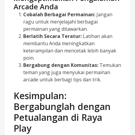
Arcade Anda
Cobalah Berbagai Permainan:
Jangan
ragu untuk menjelajahi berbagai
permainan yang ditawarkan.
Berlatih Secara Teratur:
Latihan akan
membantu Anda meningkatkan
keterampilan dan mencetak lebih banyak
poin.
Bergabung dengan Komunitas:
Temukan
teman yang juga menyukai permainan
arcade untuk berbagi tips dan trik.
Kesimpulan:
Bergabunglah dengan
Petualangan di Raya
Play