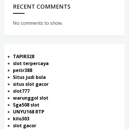
RECENT COMMENTS
No comments to show.
TAPIR328
slot terpercaya
petir388
Situs judi bola
situs slot gacor
slot777
warunggol slot
Sga508 slot
UNYU168 RTP
kilo303
slot gacor