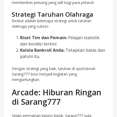
memberikan peluang yang adil bagi para petaruh.
Strategi Taruhan Olahraga
Berikut adalah beberapa strategi untuk taruhan
olahraga yang sukses:
Riset Tim dan Pemain:
Pelajari statistik
dan kondisi terkini.
Kelola Bankroll Anda:
Tetapkan batas dan
patuhi itu.
Dengan strategi yang baik, taruhan di sportsbook
Sarang777 bisa menjadi kegiatan yang
menguntungkan.
Arcade: Hiburan Ringan
di Sarang777
Selain permainan kasino klasik, Sarang777 juga