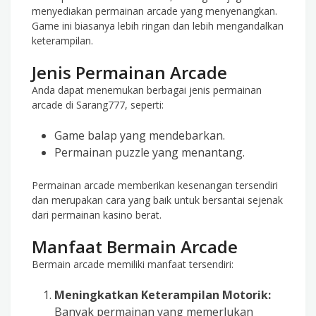
menyediakan permainan arcade yang menyenangkan.
Game ini biasanya lebih ringan dan lebih mengandalkan
keterampilan.
Jenis Permainan Arcade
Anda dapat menemukan berbagai jenis permainan
arcade di Sarang777, seperti:
Game balap yang mendebarkan.
Permainan puzzle yang menantang.
Permainan arcade memberikan kesenangan tersendiri
dan merupakan cara yang baik untuk bersantai sejenak
dari permainan kasino berat.
Manfaat Bermain Arcade
Bermain arcade memiliki manfaat tersendiri:
Meningkatkan Keterampilan Motorik:
Banyak permainan yang memerlukan