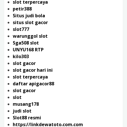
slot terpercaya
petir388
Situs judi bola
situs slot gacor
slot777
warunggol slot
Sga508 slot
UNYU168 RTP
kilo303
slot gacor
slot gacor hari ini
slot terpercaya
daftar apigacor88
slot gacor
slot
musang178
judi slot
Slot88 resmi
https://linkdewatoto.com.com