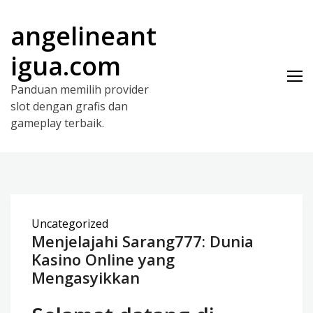
Skip
to
angelineant
content
igua.com
Panduan memilih provider
slot dengan grafis dan
gameplay terbaik.
Uncategorized
Menjelajahi Sarang777: Dunia
Kasino Online yang
Mengasyikkan