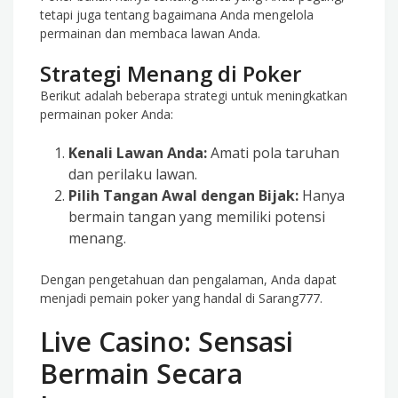
tetapi juga tentang bagaimana Anda mengelola
permainan dan membaca lawan Anda.
Strategi Menang di Poker
Berikut adalah beberapa strategi untuk meningkatkan
permainan poker Anda:
Kenali Lawan Anda:
Amati pola taruhan
dan perilaku lawan.
Pilih Tangan Awal dengan Bijak:
Hanya
bermain tangan yang memiliki potensi
menang.
Dengan pengetahuan dan pengalaman, Anda dapat
menjadi pemain poker yang handal di Sarang777.
Live Casino: Sensasi
Bermain Secara