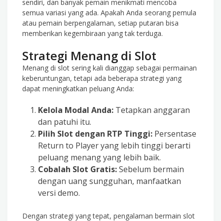
sendiri, dan banyak pemain menikmati mencoba
semua variasi yang ada. Apakah Anda seorang pemula
atau pemain berpengalaman, setiap putaran bisa
memberikan kegembiraan yang tak terduga.
Strategi Menang di Slot
Menang di slot sering kali dianggap sebagai permainan
keberuntungan, tetapi ada beberapa strategi yang
dapat meningkatkan peluang Anda:
Kelola Modal Anda:
Tetapkan anggaran
dan patuhi itu.
Pilih Slot dengan RTP Tinggi:
Persentase
Return to Player yang lebih tinggi berarti
peluang menang yang lebih baik.
Cobalah Slot Gratis:
Sebelum bermain
dengan uang sungguhan, manfaatkan
versi demo.
Dengan strategi yang tepat, pengalaman bermain slot