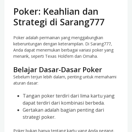
Poker: Keahlian dan
Strategi di Sarang777
Poker adalah permainan yang menggabungkan
keberuntungan dengan keterampilan. Di Sarang777,
Anda dapat menemukan berbagai variasi poker yang
menarik, seperti Texas Hold’em dan Omaha.
Belajar Dasar-Dasar Poker
Sebelum terjun lebih dalam, penting untuk memahami
aturan dasar:
Tangan poker terdiri dari lima kartu yang
dapat terdiri dari kombinasi berbeda.
Gertakan adalah bagian penting dari
strategi poker.
Poker bukan hanya tentang kartu yang Anda pegang,