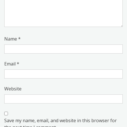
Name
*
Email
*
Website
Save my name, email, and website in this browser for