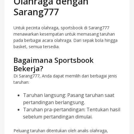
Olahraga dengan
Sarang777
Untuk pecinta olahraga, sportsbook di Sarang777
menawarkan kesempatan untuk memasang taruhan
pada berbagai acara olahraga. Dari sepak bola hingga
basket, semua tersedia.
Bagaimana Sportsbook
Bekerja?
Di Sarang777, Anda dapat memilih dari berbagai jenis
taruhan:
Taruhan langsung: Pasang taruhan saat
pertandingan berlangsung.
Taruhan pra-pertandingan: Tentukan hasil
sebelum pertandingan dimulai.
Peluang taruhan ditentukan oleh analis olahraga,