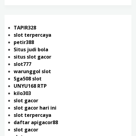
TAPIR328
slot terpercaya
petir388
Situs judi bola
situs slot gacor
slot777
warunggol slot
Sga508 slot
UNYU168 RTP
kilo303
slot gacor
slot gacor hari ini
slot terpercaya
daftar apigacor88
slot gacor