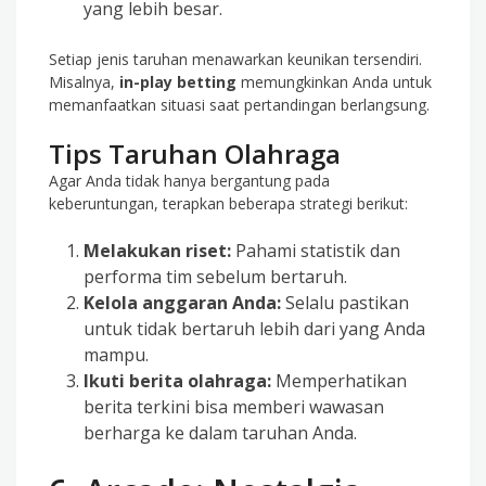
yang lebih besar.
Setiap jenis taruhan menawarkan keunikan tersendiri.
Misalnya,
in-play betting
memungkinkan Anda untuk
memanfaatkan situasi saat pertandingan berlangsung.
Tips Taruhan Olahraga
Agar Anda tidak hanya bergantung pada
keberuntungan, terapkan beberapa strategi berikut:
Melakukan riset:
Pahami statistik dan
performa tim sebelum bertaruh.
Kelola anggaran Anda:
Selalu pastikan
untuk tidak bertaruh lebih dari yang Anda
mampu.
Ikuti berita olahraga:
Memperhatikan
berita terkini bisa memberi wawasan
berharga ke dalam taruhan Anda.