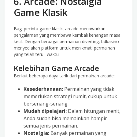
6. Arcade: Nostalgia
Game Klasik
Bagi pecinta game klasik, arcade menawarkan
pengalaman yang membawa kembali kenangan masa
kecil. Dengan berbagai permainan diverting, bdkasino
menyediakan platform untuk menikmati permainan
yang telah teruji waktu.
Kelebihan Game Arcade
Berikut beberapa daya tarik dari permainan arcade:
Kesederhanaan:
Permainan yang tidak
memerlukan strategi rumit, cukup untuk
bersenang-senang.
Mudah dipelajari:
Dalam hitungan menit,
Anda sudah bisa memainkan hampir
semua jenis permainan.
Nostalgia:
Banyak permainan yang