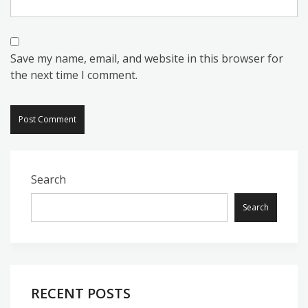
Save my name, email, and website in this browser for
the next time I comment.
Search
Search
RECENT POSTS