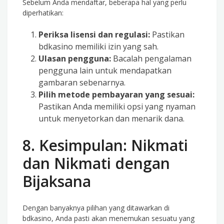
Sebelum Anda mendaftar, beberapa hal yang perlu
diperhatikan:
Periksa lisensi dan regulasi:
Pastikan
bdkasino memiliki izin yang sah.
Ulasan pengguna:
Bacalah pengalaman
pengguna lain untuk mendapatkan
gambaran sebenarnya.
Pilih metode pembayaran yang sesuai:
Pastikan Anda memiliki opsi yang nyaman
untuk menyetorkan dan menarik dana.
8. Kesimpulan: Nikmati
dan Nikmati dengan
Bijaksana
Dengan banyaknya pilihan yang ditawarkan di
bdkasino, Anda pasti akan menemukan sesuatu yang