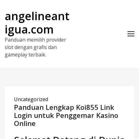
Skip
to
angelineant
content
igua.com
Panduan memilih provider
slot dengan grafis dan
gameplay terbaik.
Uncategorized
Panduan Lengkap Koi855 Link
Login untuk Penggemar Kasino
Online