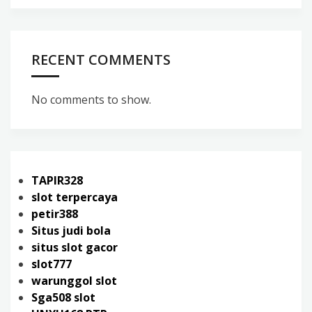
RECENT COMMENTS
No comments to show.
TAPIR328
slot terpercaya
petir388
Situs judi bola
situs slot gacor
slot777
warunggol slot
Sga508 slot