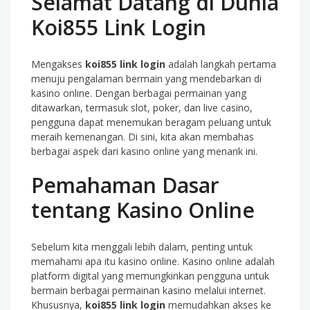
Selamat Datang di Dunia
Koi855 Link Login
Mengakses
koi855 link login
adalah langkah pertama
menuju pengalaman bermain yang mendebarkan di
kasino online. Dengan berbagai permainan yang
ditawarkan, termasuk slot, poker, dan live casino,
pengguna dapat menemukan beragam peluang untuk
meraih kemenangan. Di sini, kita akan membahas
berbagai aspek dari kasino online yang menarik ini.
Pemahaman Dasar
tentang Kasino Online
Sebelum kita menggali lebih dalam, penting untuk
memahami apa itu kasino online. Kasino online adalah
platform digital yang memungkinkan pengguna untuk
bermain berbagai permainan kasino melalui internet.
Khususnya,
koi855 link login
memudahkan akses ke