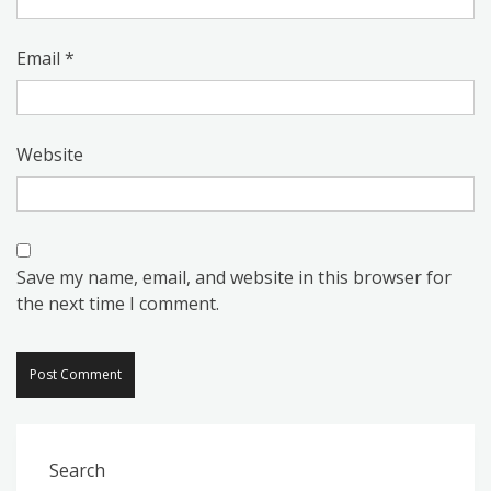
Email
*
Website
Save my name, email, and website in this browser for
the next time I comment.
Search