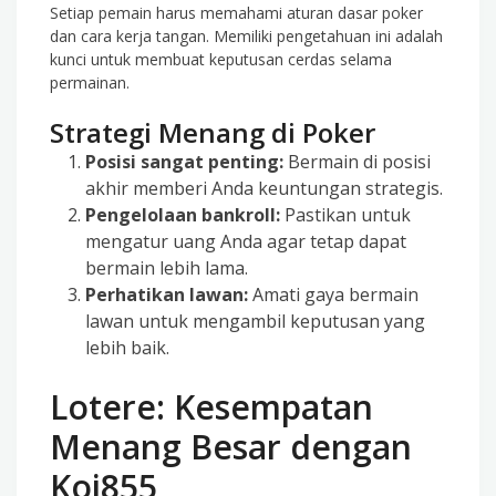
Setiap pemain harus memahami aturan dasar poker
dan cara kerja tangan. Memiliki pengetahuan ini adalah
kunci untuk membuat keputusan cerdas selama
permainan.
Strategi Menang di Poker
Posisi sangat penting:
Bermain di posisi
akhir memberi Anda keuntungan strategis.
Pengelolaan bankroll:
Pastikan untuk
mengatur uang Anda agar tetap dapat
bermain lebih lama.
Perhatikan lawan:
Amati gaya bermain
lawan untuk mengambil keputusan yang
lebih baik.
Lotere: Kesempatan
Menang Besar dengan
Koi855