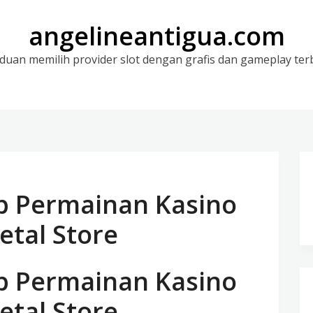
angelineantigua.com
duan memilih provider slot dengan grafis dan gameplay terb
 Permainan Kasino
etal Store
 Permainan Kasino
etal Store