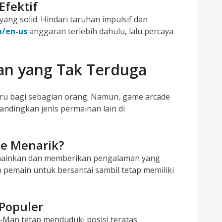
Efektif
yang solid. Hindari taruhan impulsif dan
m/en-us
anggaran terlebih dahulu, lalu percaya
an yang Tak Terduga
aru bagi sebagian orang. Namun, game arcade
dingkan jenis permainan lain di
e Menarik?
imainkan dan memberikan pengalaman yang
main untuk bersantai sambil tetap memiliki
Populer
Man tetap menduduki posisi teratas.