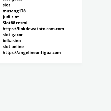
slot
musang178
judi slot
Slot88 resmi
https://linkdewatoto.com.com
slot gacor
bdkasino
slot online
https://angelineantigua.com