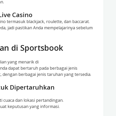
n.
Live Casino
no termasuk blackjack, roulette, dan baccarat.
eda, jadi pastikan Anda mempelajarinya sebelum
an di Sportsbook
ian yang menarik di
Anda dapat bertaruh pada berbagai jenis
, dengan berbagai jenis taruhan yang tersedia.
tuk Dipertaruhkan
ti cuaca dan lokasi pertandingan.
uat keputusan yang informasi.