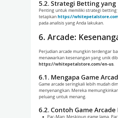
5.2. Strategi Betting yang 
Penting untuk memiliki strategi betting 
tetapkan
https://whitepetalstore.co
pada analisis yang Anda lakukan.
6. Arcade: Kesenang
Perjudian arcade mungkin terdengar b
menawarkan kesenangan yang unik diban
https://whitepetalstore.com/en-us
.
6.1. Mengapa Game Arcad
Game arcade seringkali lebih mudah d
menyenangkan. Mereka memungkinkan pe
peluang untuk menang.
6.2. Contoh Game Arcade 
Pac-Man: Meskipun game lama, Pac-