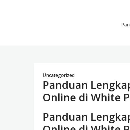
Skip
to
content
Pan
Uncategorized
Panduan Lengkap
Online di White P
Panduan Lengkap
Online di White P