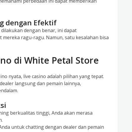
an memahami perbedaan ini dapat memberikan
g dengan Efektif
a dilakukan dengan benar, ini dapat
mereka ragu-ragu. Namun, satu kesalahan bisa
ino di White Petal Store
o nyata, live casino adalah pilihan yang tepat.
 dealer langsung dan pemain lainnya,
endalam.
si
ng berkualitas tinggi, Anda akan merasa
h.
Anda untuk chatting dengan dealer dan pemain