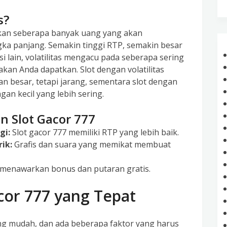
s?
kan seberapa banyak uang yang akan
ka panjang. Semakin tinggi RTP, semakin besar
 lain, volatilitas mengacu pada seberapa sering
an Anda dapatkan. Slot dengan volatilitas
 besar, tetapi jarang, sementara slot dengan
an kecil yang lebih sering.
 Slot Gacor 777
gi:
Slot gacor 777 memiliki RTP yang lebih baik.
ik:
Grafis dan suara yang memikat membuat
 menawarkan bonus dan putaran gratis.
cor 777 yang Tepat
ang mudah, dan ada beberapa faktor yang harus