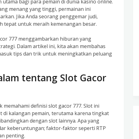
an utama bagi para pemain di dunia kasino online.
ng menang yang tinggi, permainan ini
kan. Jika Anda seorang penggemar judi,
ah tepat untuk meraih kemenangan besar.
gacor 777 menggambarkan hiburan yang
egi. Dalam artikel ini, kita akan membahas
rmasuk tips dan trik untuk meningkatkan peluang
lam tentang Slot Gacor
 memahami definisi slot gacor 777. Slot ini
t di kalangan pemain, terutama karena tingkat
ibandingkan dengan slot lainnya. Apa yang
adar keberuntungan; faktor-faktor seperti RTP
ran penting.