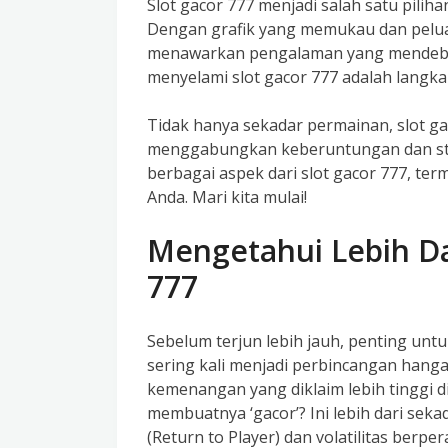
Slot gacor 777 menjadi salah satu pilih
Dengan grafik yang memukau dan pelua
menawarkan pengalaman yang mendebar
menyelami slot gacor 777 adalah langk
Tidak hanya sekadar permainan, slot 
menggabungkan keberuntungan dan strat
berbagai aspek dari slot gacor 777, te
Anda. Mari kita mulai!
Mengetahui Lebih Da
777
Sebelum terjun lebih jauh, penting untuk
sering kali menjadi perbincangan hanga
kemenangan yang diklaim lebih tinggi d
membuatnya ‘gacor’? Ini lebih dari sek
(Return to Player) dan volatilitas berpe