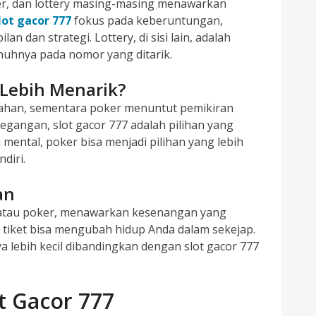
ker, dan lottery masing-masing menawarkan
lot gacor 777
fokus pada keberuntungan,
 dan strategi. Lottery, di sisi lain, adalah
uhnya pada nomor yang ditarik.
 Lebih Menarik?
ahan, sementara poker menuntut pemikiran
tegangan, slot gacor 777 adalah pilihan yang
mental, poker bisa menjadi pilihan yang lebih
diri.
an
t atau poker, menawarkan kesenangan yang
 tiket bisa mengubah hidup Anda dalam sekejap.
lebih kecil dibandingkan dengan slot gacor 777
t Gacor 777