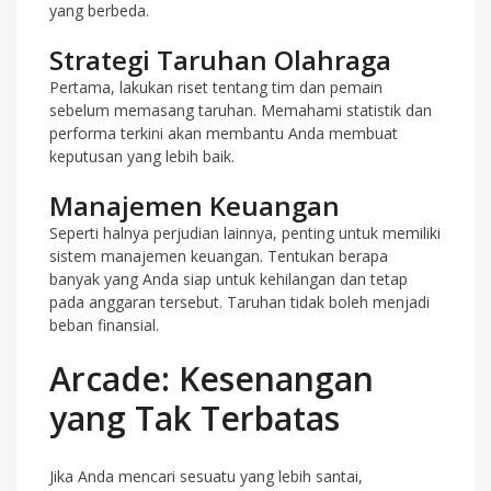
yang berbeda.
Strategi Taruhan Olahraga
Pertama, lakukan riset tentang tim dan pemain
sebelum memasang taruhan. Memahami statistik dan
performa terkini akan membantu Anda membuat
keputusan yang lebih baik.
Manajemen Keuangan
Seperti halnya perjudian lainnya, penting untuk memiliki
sistem manajemen keuangan. Tentukan berapa
banyak yang Anda siap untuk kehilangan dan tetap
pada anggaran tersebut. Taruhan tidak boleh menjadi
beban finansial.
Arcade: Kesenangan
yang Tak Terbatas
Jika Anda mencari sesuatu yang lebih santai,