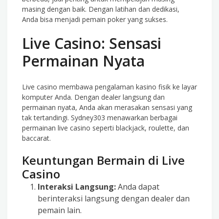
masing dengan baik. Dengan latihan dan dedikasi,
Anda bisa menjadi pemain poker yang sukses.
Live Casino: Sensasi
Permainan Nyata
Live casino membawa pengalaman kasino fisik ke layar
komputer Anda. Dengan dealer langsung dan
permainan nyata, Anda akan merasakan sensasi yang
tak tertandingi. Sydney303 menawarkan berbagai
permainan live casino seperti blackjack, roulette, dan
baccarat.
Keuntungan Bermain di Live
Casino
Interaksi Langsung:
Anda dapat
berinteraksi langsung dengan dealer dan
pemain lain.