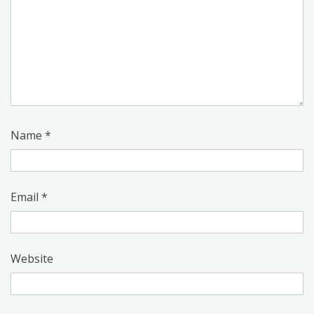
Name
*
Email
*
Website