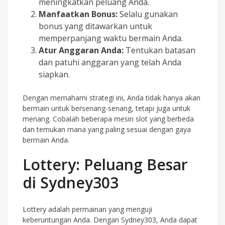
meningkatkan peluang Anda.
Manfaatkan Bonus:
Selalu gunakan
bonus yang ditawarkan untuk
memperpanjang waktu bermain Anda.
Atur Anggaran Anda:
Tentukan batasan
dan patuhi anggaran yang telah Anda
siapkan.
Dengan memahami strategi ini, Anda tidak hanya akan
bermain untuk bersenang-senang, tetapi juga untuk
menang. Cobalah beberapa mesin slot yang berbeda
dan temukan mana yang paling sesuai dengan gaya
bermain Anda.
Lottery: Peluang Besar
di Sydney303
Lottery adalah permainan yang menguji
keberuntungan Anda. Dengan Sydney303, Anda dapat