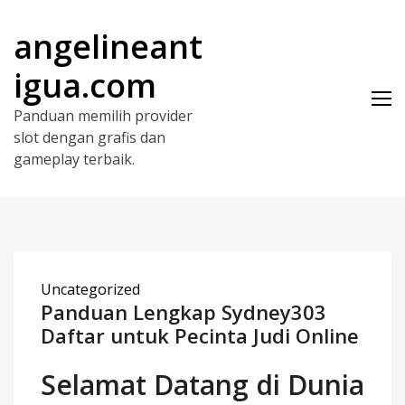
Skip
to
angelineant
content
igua.com
Panduan memilih provider
slot dengan grafis dan
gameplay terbaik.
Uncategorized
Panduan Lengkap Sydney303
Daftar untuk Pecinta Judi Online
Selamat Datang di Dunia