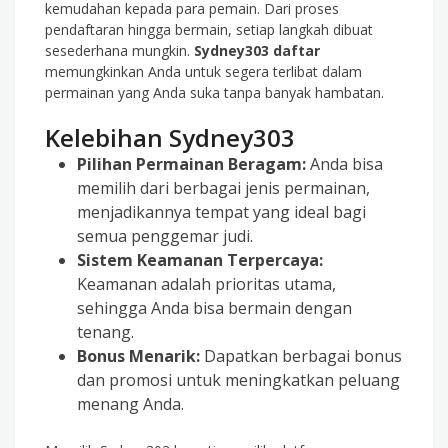
kemudahan kepada para pemain. Dari proses
pendaftaran hingga bermain, setiap langkah dibuat
sesederhana mungkin.
Sydney303 daftar
memungkinkan Anda untuk segera terlibat dalam
permainan yang Anda suka tanpa banyak hambatan.
Kelebihan Sydney303
Pilihan Permainan Beragam:
Anda bisa
memilih dari berbagai jenis permainan,
menjadikannya tempat yang ideal bagi
semua penggemar judi.
Sistem Keamanan Terpercaya:
Keamanan adalah prioritas utama,
sehingga Anda bisa bermain dengan
tenang.
Bonus Menarik:
Dapatkan berbagai bonus
dan promosi untuk meningkatkan peluang
menang Anda.