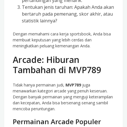
pertandingan yang menarik.
Tentukan jenis taruhan: Apakah Anda akan
bertaruh pada pemenang, skor akhir, atau
statistik lainnya?
Dengan memahami cara kerja sportsbook, Anda bisa
membuat keputusan yang lebih cerdas dan
meningkatkan peluang kemenangan Anda.
Arcade: Hiburan
Tambahan di MVP789
Tidak hanya permainan judi,
MVP789
juga
menawarkan kategori arcade yang penuh keseruan.
Dengan banyak permainan yang menguji keterampilan
dan kecepatan, Anda bisa bersenang-senang sambil
mencoba peruntungan.
Permainan Arcade Populer