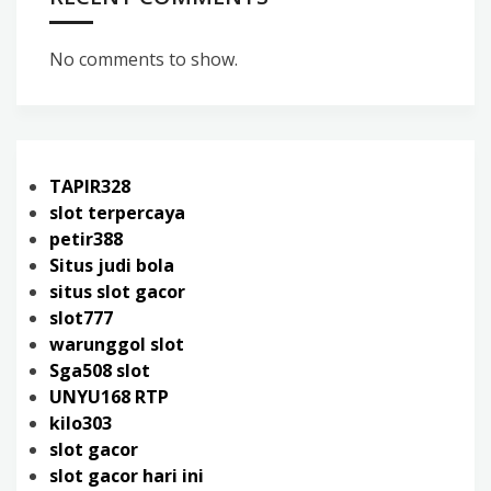
No comments to show.
TAPIR328
slot terpercaya
petir388
Situs judi bola
situs slot gacor
slot777
warunggol slot
Sga508 slot
UNYU168 RTP
kilo303
slot gacor
slot gacor hari ini