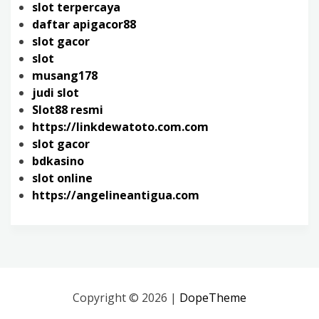
slot terpercaya
daftar apigacor88
slot gacor
slot
musang178
judi slot
Slot88 resmi
https://linkdewatoto.com.com
slot gacor
bdkasino
slot online
https://angelineantigua.com
Copyright © 2026 |
DopeTheme