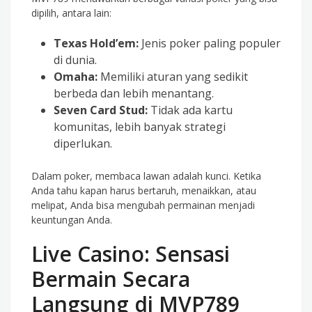
dipilih, antara lain:
Texas Hold’em:
Jenis poker paling populer
di dunia.
Omaha:
Memiliki aturan yang sedikit
berbeda dan lebih menantang.
Seven Card Stud:
Tidak ada kartu
komunitas, lebih banyak strategi
diperlukan.
Dalam poker, membaca lawan adalah kunci. Ketika
Anda tahu kapan harus bertaruh, menaikkan, atau
melipat, Anda bisa mengubah permainan menjadi
keuntungan Anda.
Live Casino: Sensasi
Bermain Secara
Langsung di MVP789