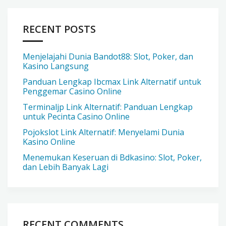
RECENT POSTS
Menjelajahi Dunia Bandot88: Slot, Poker, dan
Kasino Langsung
Panduan Lengkap Ibcmax Link Alternatif untuk
Penggemar Casino Online
Terminaljp Link Alternatif: Panduan Lengkap
untuk Pecinta Casino Online
Pojokslot Link Alternatif: Menyelami Dunia
Kasino Online
Menemukan Keseruan di Bdkasino: Slot, Poker,
dan Lebih Banyak Lagi
RECENT COMMENTS