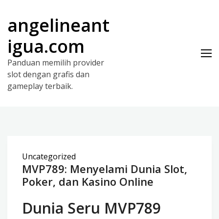
Skip
to
angelineant
content
igua.com
Panduan memilih provider
slot dengan grafis dan
gameplay terbaik.
Uncategorized
MVP789: Menyelami Dunia Slot,
Poker, dan Kasino Online
Dunia Seru MVP789