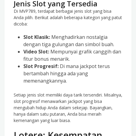
Jenis Slot yang Tersedia
Di MVP789, terdapat berbagai jenis slot yang bisa
Anda pilih. Berikut adalah beberapa kategori yang patut
dicoba:
Slot Klasik:
Menghadirkan nostalgia
dengan tiga gulungan dan simbol buah.
Video Slot:
Mempunyai grafik canggih dan
fitur bonus menarik.
Slot Progresif:
Di mana jackpot terus
bertambah hingga ada yang
memenangkannya.
Setiap jenis slot memiliki daya tarik tersendiri. Misalnya,
slot progresif menawarkan jackpot yang bisa
mengubah hidup Anda dalam sekejap. Bayangkan,
hanya dalam satu putaran, Anda bisa meraih
kemenangan yang luar biasa.
Lotere: Kesempatan