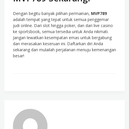
Dengan begitu banyak pilihan permainan,
MVP789
adalah tempat yang tepat untuk semua penggemar
judi online. Dari slot hingga poker, dan dari live casino
ke sportsbook, semua tersedia untuk Anda nikmati.
Jangan lewatkan kesempatan emas untuk bergabung
dan merasakan keseruan ini. Daftarkan diri Anda
sekarang dan mulailah perjalanan menuju kemenangan
besar!